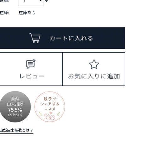
在庫:
在庫あり
自然
由来指数
75.5%
(水を含む)
自然由来指数とは？