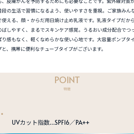
も、皮膚がんを予防するためにも必要なことです。紫外線対策
普段の生活で習慣になるよう、使いやすさを重視。ご家族みん
で使える、顔・からだ用日焼け止め乳液です。乳液タイプだか
のばしやすく、まるでスキンケア感覚。うるおい成分配合でつ
ぱり感もなく、軽くなめらかな使い心地です。大容量ポンプタ
プと、携帯に便利なチューブタイプがございます。
POINT
特徴
1.
UVカット指数…SPF16／PA++