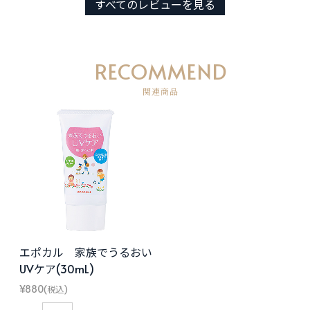
すべてのレビューを見る
られる、ミルクタイプやジェルタイプに比べる
と、伸ばすひと手間が必要ですね。
ポンプタイプは、キャップの開け閉めがないこ
RECOMMEND
とから、手軽に使えるのが嬉しい特徴です。
関連商品
ぜひ、これからもよろしくお願いいたします。
ゆのみかあさん様
投稿日：
2018年11月30日
おすすめ度：
プレゼント用に購入しました。
夏場のプレゼント用によく利用しています。
絵も可愛く気にいっています。
エポカル 家族でうるおい
UVケア(30mL)
¥880
(税込)
お店からのコメント