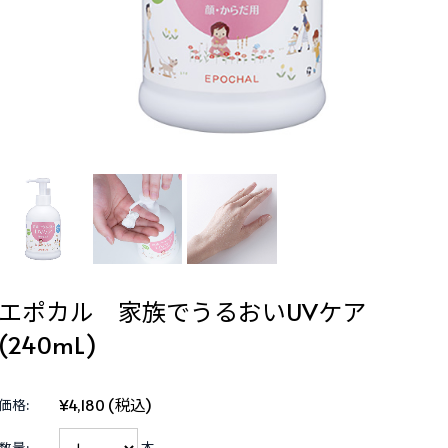
エポカル 家族でうるおいUVケア
(240mL)
¥4,180
(税込)
価格:
数量:
本