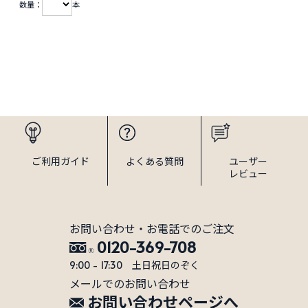
数量：
本
プレゼントにご利用いただきましてありがとう
ございます。お肌の健康はＵＶ対策からと言っ
ても過言ではないので、皆さんにしっかりとＵ
Ｖケアを行っていただくことが私共としては大
変嬉しいことです。
ご利用
ガイド
よくある
質問
ユーザー
レビュー
ゆのみかあさん様
投稿日：
2018年11月30日
おすすめ度：
ポンプ式で大容量で気にいっています。
お問い合わせ・お電話でのご注文
0120-369-708
蓋の開け締めの手間がないので、急いでいる時は助
9:00 - 17:30 土日祝日のぞく
かります。
メールでのお問い合わせ
外で作業をする親にもプレゼントで購入しました。
お問い合わせページへ