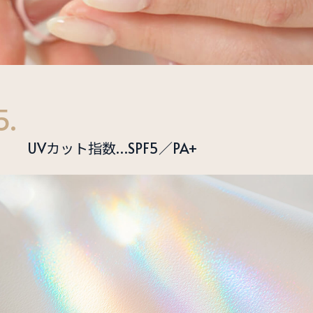
5.
UVカット指数…SPF5／PA+