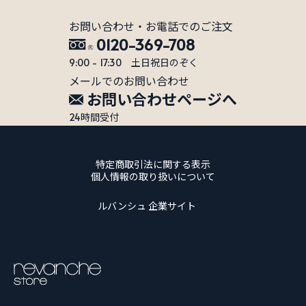
荒れないです！海外の口紅を使用して以来、何を使
ってもブツブツができて痒くなるのですが、こちら
お問い合わせ・お電話でのご注文
0120-369-708
は大丈夫でした。
9:00 - 17:30 土日祝日のぞく
メールでのお問い合わせ
お問い合わせページへ
お店からのコメント
24時間受付
これまでの唇のトラブルが無く、お使いいただ
けたことが何よりも嬉しいです。これからもよ
特定商取引法に関する表示
ろしくお願いいたします。ありがとうございま
個人情報の取り扱いについて
した。
ルバンシュ 企業サイト
はな様
投稿日：
2018年12月20日
おすすめ度：
私の使い方が悪かったのか直ぐに折れました