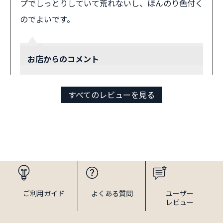
プでしっとりしていて荒れないし、ほんのり色付く
のでよいです。
お店からのコメント
ベジタブルカラーリップは、ほんのり薄い色付
すべてのレビューを見る
きなので、マスクの中でも気にならないのが嬉
しいですね。以前よりはマスクを外す機会も出
てきたと思いますが、まだまだ活躍しそうなカ
ラーリップ！これからもご愛用くださいませ。
ご利用
ガイド
よくある
質問
ユーザー
すずめ様
投稿日：
2021年12月10日
レビュー
おすすめ度：