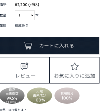
¥2,200
(税込)
価格:
数量:
本
在庫:
在庫あり
自然
天然
食用成分
由来指数
由来成分
100%
99.6%
100%
(水を含まない)
自然由来指数とは？