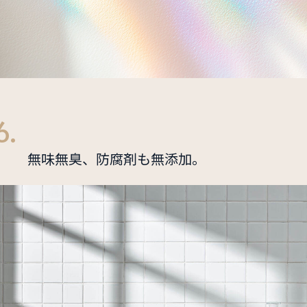
6.
無味無臭、防腐剤も無添加。